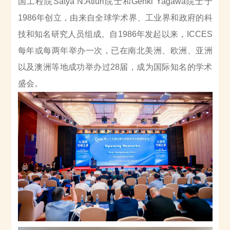
国工程院
Satya N.Atluri
院士和
Genki Yagawa
院士于
1986
年创立，由来自全球学术界、工业界和政府的科
技和知名研究人员组成。自
1986
年发起以来，
ICCES
每年或每两年举办一次，已在南北美洲、欧洲、亚洲
以及澳洲等地成功举办过
28
届，成为国际知名的学术
盛会。